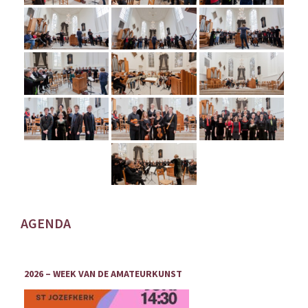
g
a
t
i
o
n
AGENDA
2026 – WEEK VAN DE AMATEURKUNST