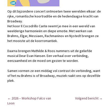
Op dit bijzondere concert ontmoeten twee werelden elkaar: de
rijke, romantische koortraditie en de hedendaagse kracht van
Broadway.
Het koor Il Cocodrillo Cante neemt je mee in een wereld van
weelderige harmonieën en diepe emotie. Met werken van
Brahms, Elgar, Messiaen, Rachmaninov en Nystedt brengen ze
het mooiste uit de koorromantiek.
Daarna brengen Mathilde & Roos nummers uit de geliefde
musical Dear Evan Hansen. Een verhaal over verbinding,
eenzaamheid en de moed om gezien te worden.
Samen vormen ze een middag vol contrast én verbinding, want
of het nu Brahms is of Broadway, muziek raakt ons op dezelfde
plek.
POST
←
2026 – Workshop Falco van
Volgend bericht
→
NAVIGATION
Loon