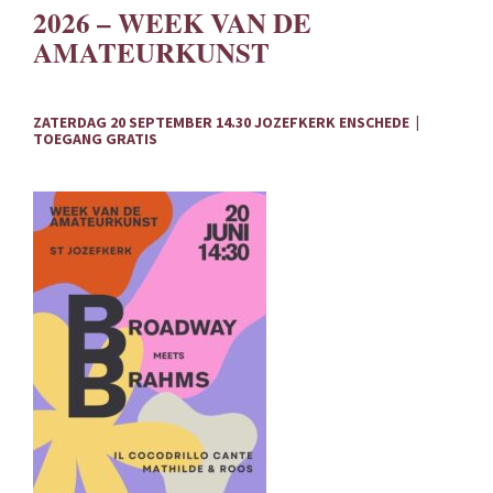
g
2026 – WEEK VAN DE
a
AMATEURKUNST
t
i
o
ZATERDAG 20 SEPTEMBER 14.30 JOZEFKERK ENSCHEDE |
n
TOEGANG GRATIS